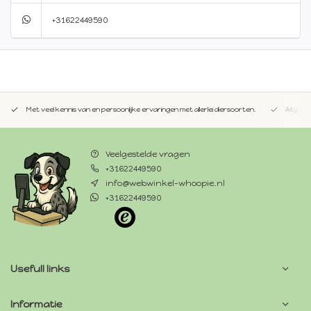
+31622449590
Met veel kennis van en persoonlijke ervaringen met allerlei diersoorten.
Altijd 
Veelgestelde vragen
+31622449590
info@webwinkel-whoopie.nl
+31622449590
Usefull links
Informatie