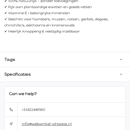
✔ 100% natuurlijk – zonder toevoegingen
✔ Rijk aan plantaardige eiwitten en goede vetten
✔ Vitamine E + belangrijke mineralen
✔ Geschikt voor hamsters, muizen, ratten, gerbils, degoes,
chinchilla's, eekhoorns en kromsnavels
✔ Heerlijk knapperig & veelzijdig inzetbaar
Tags
Specificaties
Can we help?
+31622449590
info@webwinkel-whoopie.nl