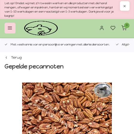
Let op! Omdat wij met z'n tweeën werken en alle producten met de hand
mengen, afwegen en inpakken, hanteren wij momenteel een verwerkingstijd
van 1–10 werkdagen en een reactietijd van 1–3 werkdagen. Dankjewel voor je
begrip!
0
Met veel kennis van en persoonlijke ervaringen met allerlei diersoorten.
Altijd v
Terug
Gepelde pecannoten