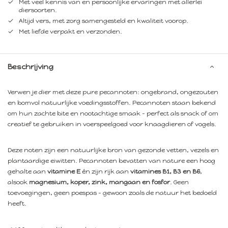
Met veel kennis van en persoonlijke ervaringen met allerlei
diersoorten.
Altijd vers, met zorg samengesteld en kwaliteit voorop.
Met liefde verpakt en verzonden.
Beschrijving
Verwen je dier met deze pure pecannoten: ongebrand, ongezouten
en bomvol natuurlijke voedingsstoffen. Pecannoten staan bekend
om hun zachte bite en nootachtige smaak – perfect als snack of om
creatief te gebruiken in voerspeelgoed voor knaagdieren of vogels.
Deze noten zijn een natuurlijke bron van gezonde vetten, vezels en
plantaardige eiwitten. Pecannoten bevatten van nature een hoog
gehalte aan
vitamine E
én zijn rijk aan
vitamines B1, B3 en B6
,
alsook
magnesium, koper, zink, mangaan en fosfor
. Geen
toevoegingen, geen poespas – gewoon zoals de natuur het bedoeld
heeft.