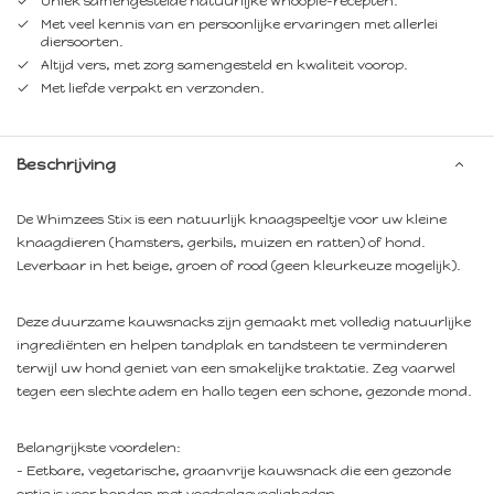
Uniek samengestelde natuurlijke Whoopie-recepten.
Met veel kennis van en persoonlijke ervaringen met allerlei
diersoorten.
Altijd vers, met zorg samengesteld en kwaliteit voorop.
Met liefde verpakt en verzonden.
Beschrijving
De Whimzees Stix is een natuurlijk knaagspeeltje voor uw kleine
knaagdieren (hamsters, gerbils, muizen en ratten) of hond.
Leverbaar in het beige, groen of rood (geen kleurkeuze mogelijk).
Deze duurzame kauwsnacks zijn gemaakt met volledig natuurlijke
ingrediënten en helpen tandplak en tandsteen te verminderen
terwijl uw hond geniet van een smakelijke traktatie. Zeg vaarwel
tegen een slechte adem en hallo tegen een schone, gezonde mond.
Belangrijkste voordelen:
- Eetbare, vegetarische, graanvrije kauwsnack die een gezonde
optie is voor honden met voedselgevoeligheden.