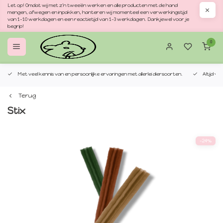
Let op! Omdat wij met z'n tweeën werken en alle producten met de hand
mengen, afwegen en inpakken, hanteren wij momenteel een verwerkingstijd
van 1–10 werkdagen en een reactietijd van 1–3 werkdagen. Dankjewel voor je
begrip!
0
Met veel kennis van en persoonlijke ervaringen met allerlei diersoorten.
Altijd v
Terug
Stix
-24%