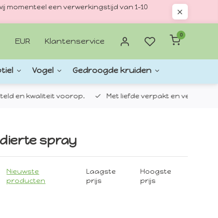
ij momenteel een verwerkingstijd van 1–10
0
EUR
Klantenservice
tiel
Vogel
Gedroogde kruiden
d en kwaliteit voorop.
Met liefde verpakt en verzonden.
dierte spray
Nieuwste
Laagste
Hoogste
producten
prijs
prijs