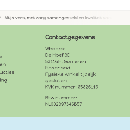
jd vers, met zorg samengesteld en kwaliteit voorop.
Met 
Contactgegevens
Whoopie
De Hoef 3D
e
5311GH, Gameren
den
Nederland
ucties
Fysieke winkel tijdelijk
ing
gesloten
KVK nummer: 65826116
Btw nummer:
NL002397346B57