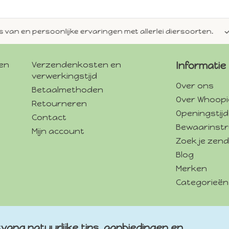
en persoonlijke ervaringen met allerlei diersoorten.
Alti
gen
Verzendenkosten en
Informatie
verwerkingstijd
Over ons
Betaalmethoden
Over Whoopi
Retourneren
Openingstij
Contact
Bewaarinstr
Mijn account
Zoek je zend
Blog
Merken
Categorieën
vang natuurlijke tips, aanbiedingen en