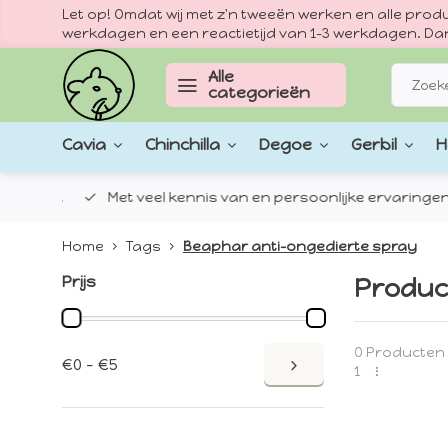
Let op! Omdat wij met z'n tweeën werken en alle pr
werkdagen en een reactietijd van 1–3 werkdagen. Dan
Alle
categorieën
Cavia
Chinchilla
Degoe
Gerbil
H
epten.
Met veel kennis van en persoonlijke ervaringen met
Home
Tags
Beaphar anti-ongedierte spray
Prijs
Produc
0 Producten
€0 - €5
1