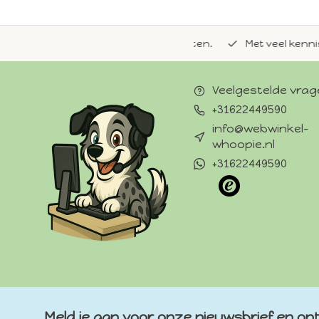
de natuurlijke Whoopie-recepten.
Met veel kennis van 
Veelgestelde vra
+31622449590
info@webwinkel-
whoopie.nl
+31622449590
Meld je aan voor onze nieuwsbrief en ont