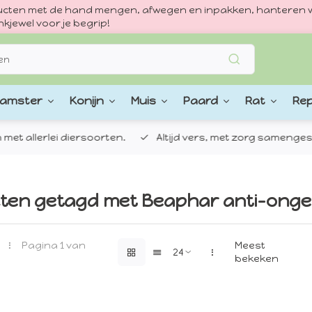
oducten met de hand mengen, afwegen en inpakken, hanteren w
kjewel voor je begrip!
amster
Konijn
Muis
Paard
Rat
Rep
 allerlei diersoorten.
Altijd vers, met zorg samengestel
ten getagd met Beaphar anti-onge
Pagina 1 van
Meest
bekeken