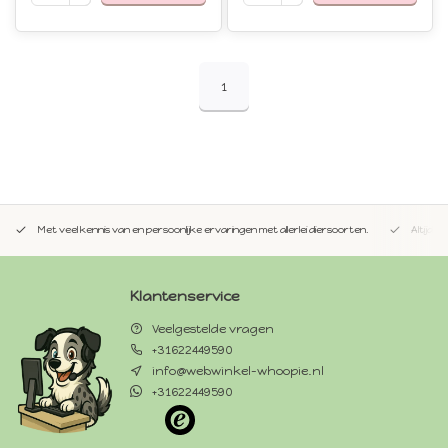
1
Met veel kennis van en persoonlijke ervaringen met allerlei diersoorten.
Altijd 
Klantenservice
Veelgestelde vragen
+31622449590
info@webwinkel-whoopie.nl
+31622449590