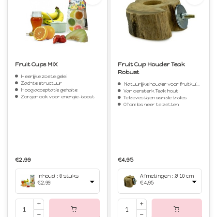
Fruit Cups MIX
Fruit Cup Houder Teak
Robust
Heerlijke zoete gelei
Zachte structuur
Natuurlijke houder voor fruitkuipjes
Hoog acceptatie gehalte
Van oersterk Teak hout
Zorgen ook voor energie-boost
Te bevestigen aan de tralies
Of om los neer te zetten
€2,99
€4,95
Inhoud : 6 stuks
Afmetingen : Ø 10 cm
€2,99
€4,95