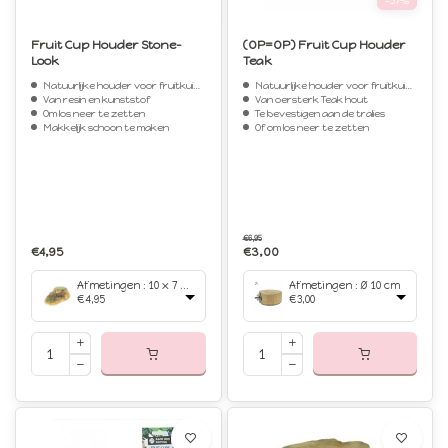
-57%
Fruit Cup Houder Stone-
(OP=OP) Fruit Cup Houder
Look
Teak
Natuurlijke houder voor fruitkuipjes
Natuurlijke houder voor fruitkuipjes
Van resin en kunststof
Van oersterk Teak hout
Om los neer te zetten
Te bevestigen aan de tralies
Makkelijk schoon te maken
Of om los neer te zetten
€6,95
€4,95
€3,00
Afmetingen : 10 x 7 cm
Afmetingen : Ø 10 cm
€4,95
€3,00