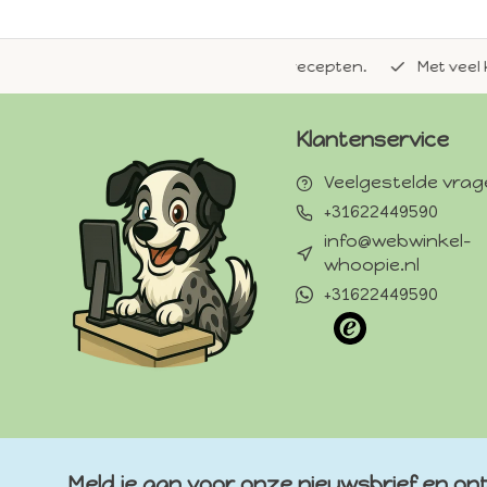
de natuurlijke Whoopie-recepten.
Met veel kennis van 
Klantenservice
Veelgestelde vra
+31622449590
info@webwinkel-
whoopie.nl
+31622449590
Meld je aan voor onze nieuwsbrief en ont