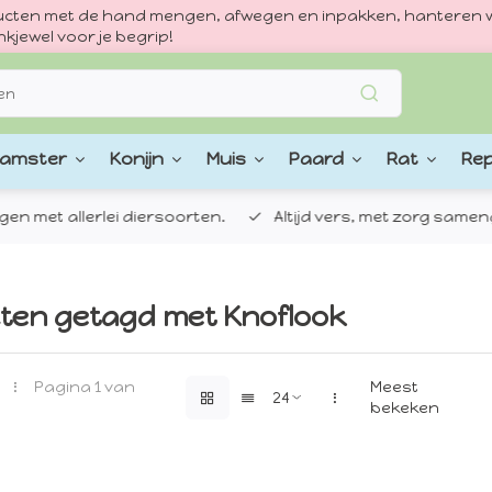
oducten met de hand mengen, afwegen en inpakken, hanteren w
kjewel voor je begrip!
amster
Konijn
Muis
Paard
Rat
Rep
 allerlei diersoorten.
Altijd vers, met zorg samengestel
ten getagd met Knoflook
Pagina 1 van
Meest
bekeken