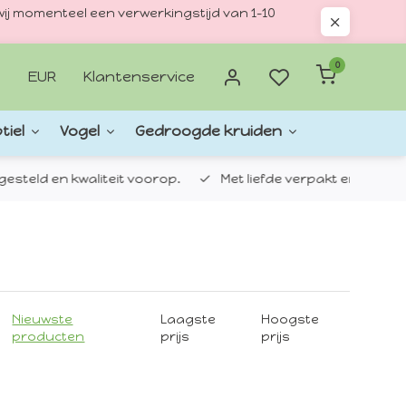
ij momenteel een verwerkingstijd van 1–10
0
EUR
Klantenservice
tiel
Vogel
Gedroogde kruiden
d en kwaliteit voorop.
Met liefde verpakt en verzonden.
Nieuwste
Laagste
Hoogste
producten
prijs
prijs