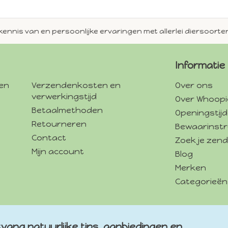
en persoonlijke ervaringen met allerlei diersoorten.
Alti
Informatie
gen
Verzendenkosten en
Over ons
verwerkingstijd
Over Whoopi
Betaalmethoden
Openingstij
Retourneren
Bewaarinstr
Contact
Zoek je zend
Mijn account
Blog
Merken
Categorieën
vang natuurlijke tips, aanbiedingen en