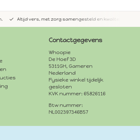
jd vers, met zorg samengesteld en kwaliteit voorop.
Met 
Contactgegevens
Whoopie
De Hoef 3D
e
5311GH, Gameren
den
Nederland
ucties
Fysieke winkel tijdelijk
ing
gesloten
KVK nummer: 65826116
Btw nummer:
NL002397346B57