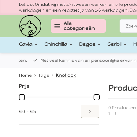
Let op! Omdat wij met z'n tweeën werken en alle pr
werkdagen en een reactietijd van 1–3 werkdagen. Dan
Alle
categorieën
Cavia
Chinchilla
Degoe
Gerbil
H
epten.
Met veel kennis van en persoonlijke ervaringen met
Home
Tags
Knoflook
Prijs
Produc
0 Producten
€0 - €5
1