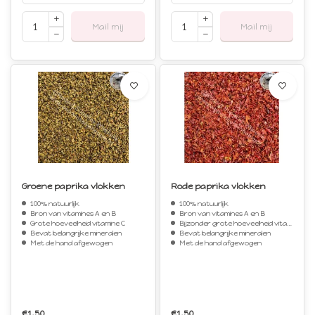
Mail mij
Mail mij
Groene paprika vlokken
Rode paprika vlokken
100% natuurlijk
100% natuurlijk
Bron van vitamines A en B
Bron van vitamines A en B
Grote hoeveelheid vitamine C
Bijzonder grote hoeveelheid vitamine C
Bevat belangrijke mineralen
Bevat belangrijke mineralen
Met de hand afgewogen
Met de hand afgewogen
€1,50
€1,50