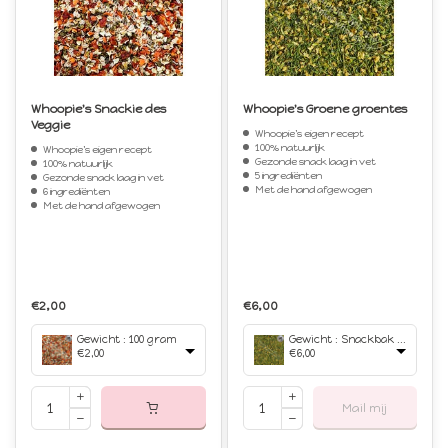
Whoopie's Snackie des
Whoopie's Groene groentes
Veggie
Whoopie's eigen recept
100% natuurlijk
Whoopie's eigen recept
Gezonde snack laag in vet
100% natuurlijk
5 ingrediënten
Gezonde snack laag in vet
Met de hand afgewogen
6 ingrediënten
Met de hand afgewogen
€2,00
€6,00
Gewicht : 100 gram
Gewicht : Snackbak 750 ml
€2,00
€6,00
Mail mij