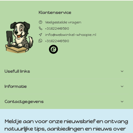
Klantenservice
Veelgestelde vragen
+31622449590
info@webwinkel-whoopie.nl
+31622449590
Usefull links
Informatie
Contactgegevens
Meld je aan voor onze nieuwsbrief en ontvang
natuurlijke tips, aanbiedingen en nieuws over