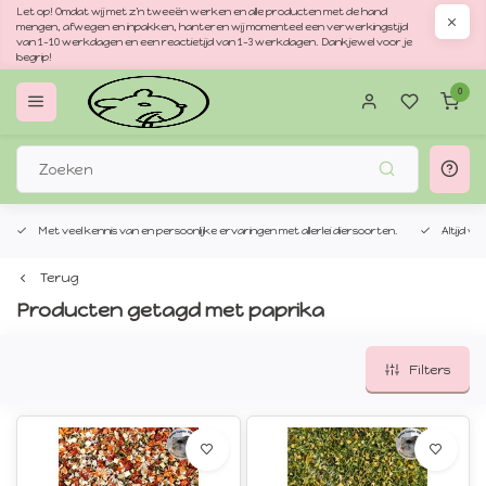
Let op! Omdat wij met z'n tweeën werken en alle producten met de hand
mengen, afwegen en inpakken, hanteren wij momenteel een verwerkingstijd
van 1–10 werkdagen en een reactietijd van 1–3 werkdagen. Dankjewel voor je
begrip!
0
Met veel kennis van en persoonlijke ervaringen met allerlei diersoorten.
Altijd v
Terug
Producten getagd met paprika
Filters