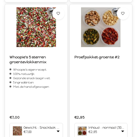
Whoopie's 5 sterren
Proefpakket groente #2
groentevlokkenmix
Whoopie's eigen recept
100% natuurlijk
Gezonde snack laag in vet
5 ingrediënten
Met de hand afgewogen
€7,00
€2,95
Gewicht : Snackbak 750 ml
Inhoud : normaal (50 ml bakjes)
€7,00
€2,95