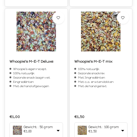
Whoopie's M-E-T Deluxe
Whoopie's M-E-T mix
Whoopie's eigen recept
100% natuurlijk
100% natuurlijk
Gezonde snackmix
Gezonde snack laag in vet
Met 3 ingrediënten
6 ingrediënten
Met o.a. erwtenvlokken
Met de hand afgewogen
Met de hand gemixt
€1,00
€1,50
Gewicht : 50 gram
Gewicht : 100 gram
€1,00
€1,50