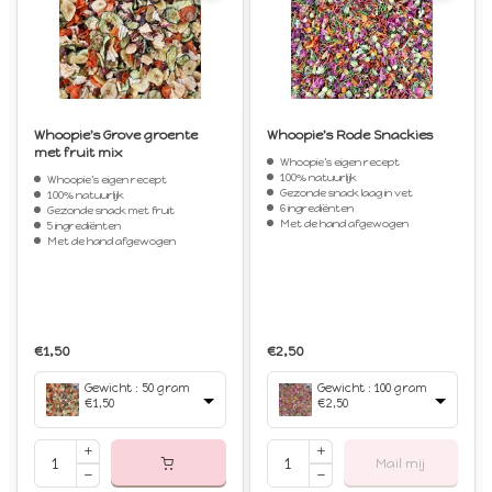
Whoopie's Grove groente
Whoopie's Rode Snackies
met fruit mix
Whoopie's eigen recept
100% natuurlijk
Whoopie's eigen recept
Gezonde snack laag in vet
100% natuurlijk
6 ingrediënten
Gezonde snack met fruit
Met de hand afgewogen
5 ingrediënten
Met de hand afgewogen
€1,50
€2,50
Gewicht : 50 gram
Gewicht : 100 gram
€1,50
€2,50
Mail mij