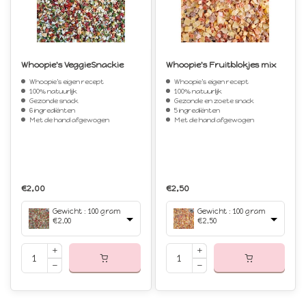
Whoopie's VeggieSnackie
Whoopie's Fruitblokjes mix
Whoopie's eigen recept
Whoopie's eigen recept
100% natuurlijk
100% natuurlijk
Gezonde snack
Gezonde en zoete snack
6 ingrediënten
5 ingrediënten
Met de hand afgewogen
Met de hand afgewogen
€2,00
€2,50
Gewicht : 100 gram
Gewicht : 100 gram
€2,00
€2,50