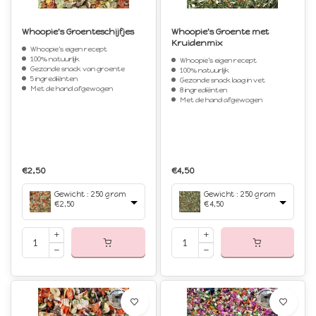
Whoopie's Groenteschijfjes
Whoopie's Groente met
Kruidenmix
Whoopie's eigen recept
100% natuurlijk
Whoopie's eigen recept
Gezonde snack van groente
100% natuurlijk
5 ingrediënten
Gezonde snack laag in vet
Met de hand afgewogen
8 ingrediënten
Met de hand afgewogen
€2,50
€4,50
Gewicht : 250 gram
Gewicht : 250 gram
€2,50
€4,50