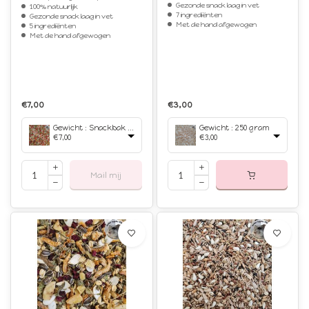
Gezonde snack laag in vet
100% natuurlijk
7 ingrediënten
Gezonde snack laag in vet
Met de hand afgewogen
5 ingrediënten
Met de hand afgewogen
€7,00
€3,00
Gewicht : Snackbak 750 ml
Gewicht : 250 gram
€7,00
€3,00
Mail mij