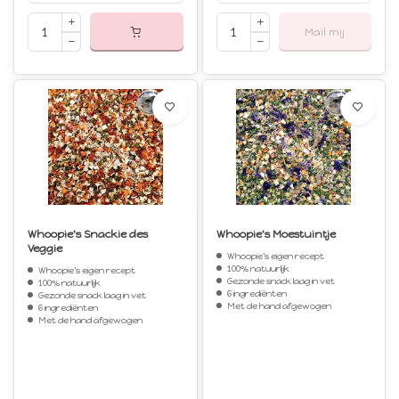
Mail mij
Whoopie's Snackie des
Whoopie's Moestuintje
Veggie
Whoopie's eigen recept
100% natuurlijk
Whoopie's eigen recept
Gezonde snack laag in vet
100% natuurlijk
6 ingrediënten
Gezonde snack laag in vet
Met de hand afgewogen
6 ingrediënten
Met de hand afgewogen