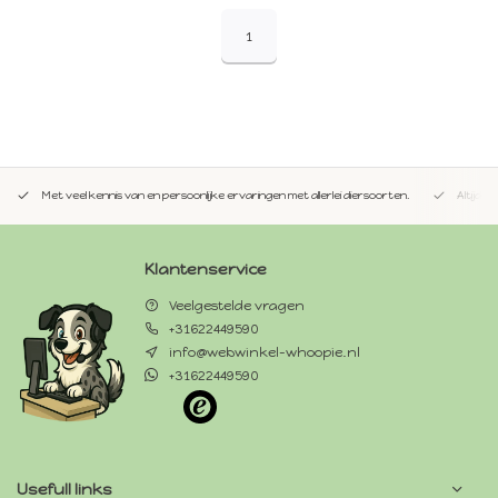
1
Met veel kennis van en persoonlijke ervaringen met allerlei diersoorten.
Altijd 
Klantenservice
Veelgestelde vragen
+31622449590
info@webwinkel-whoopie.nl
+31622449590
Usefull links