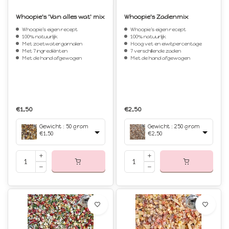
Whoopie's 'Van alles wat' mix
Whoopie's Zadenmix
Whoopie's eigen recept
Whoopie's eigen recept
100% natuurlijk
100% natuurlijk
Met zoetwatergarnalen
Hoog vet en eiwitpercentage
Met 7 ingrediënten
7 verschillende zaden
Met de hand afgewogen
Met de hand afgewogen
€1,50
€2,50
Gewicht : 50 gram
Gewicht : 250 gram
€1,50
€2,50