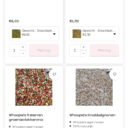
€6,00
€1,50
Gewicht : Snackbak 750 ml
Gewicht : Snackbak 150 ml
€6,00
€1,50
Mail mij
Mail mij
Whoopie's 5 sterren
Whoopie's Knabbelgranen
groentevlokkenmix
Whoopie's eigen recept
100% natuurlijk
Whoopie's eigen recept