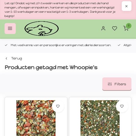
Let op! Omdat wij met z'n tweeën werken en alle producten met de hand
mengen, afwegen en inpakken, hanteren wij momenteel een verwerkingstijd
van 1–10 werkdagen en een reactietijd van 1–3 werkdagen. Dankjewel voor je
begrip!
0
Met veel kennis van en persoonlijke ervaringen met allerlei diersoorten.
Altijd v
Terug
Producten getagd met Whoopie's
Filters