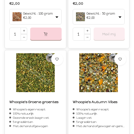
€2,00
€2,00
Gewicht : 100 gram
Gewicht : 50 gram
€2,00
€2,00
Mail mij
Whoopie's Groene groentes
Whoopie's Autumn Vibes
Whoopie's eigen recept
Whoopie's eigen recept
100% natuurlijk
100% natuurlijk
Gezonde snack laag in vet
Laag in vet
5 ingrediënten
5 ingrediënten
Met de hand afgewogen
Met de hand afgewogen en gemixt