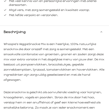
Met veel kennis van en persoonlijke ervaringen met allerlei
diersoorten.
Altijd vers, met zorg samengesteld en kwaliteit voorop.
Met liefde verpakt en verzonden.
Beschrijving
Whoopie's VeggieSnackie Mix is een heerlijke, 100% natuurlijke
snackmix die door onszelf met zorg is samengesteld. Met een
smaakvolle combinatie van groenten, granen en zaden zorgt deze
mix voor extra variatie in het dagelijkse menu van jouw dier. De mix
bestaat uit pompoenvlokken, broccolistukjes, gepelde
zonnebloempitten, lijnzaad, tomatenvlokken en havervlokken. Alle
ingrediënten zijn zorgvuldig geselecteerd en met de hand
afgewogen.
Deze snackmix is geschikt als aanvullende voeding voor konijnen,
knaagdieren, vogels en paarden. Strooi de mix door het hooi,
verstop hem in een snuffelmat of geef een kleine hoeveelheid als
smakelijke beloning. Zo maak je van ieder snackmoment een