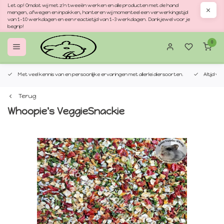
Let op! Omdat wij met z'n tweeën werken en alle producten met de hand
mengen, afwegen en inpakken, hanteren wij momenteel een verwerkingstijd
van 1–10 werkdagen en een reactietijd van 1–3 werkdagen. Dankjewel voor je
begrip!
0
Met veel kennis van en persoonlijke ervaringen met allerlei diersoorten.
Altijd v
Terug
Whoopie's VeggieSnackie