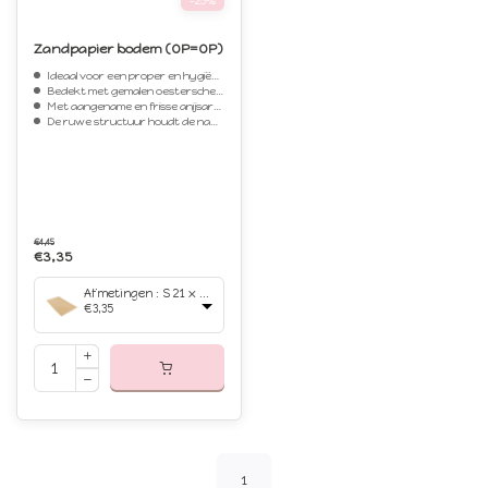
-25%
Zandpapier bodem (OP=OP)
Ideaal voor een proper en hygiënisch vogelverblijf
Bedekt met gemalen oesterschelpen en zand
Met aangename en frisse anijsaroma
De ruwe structuur houdt de nagels kort en bek scherp
€4,45
€3,35
Afmetingen : S 21 x 35 cm 8 stuks
€3,35
1