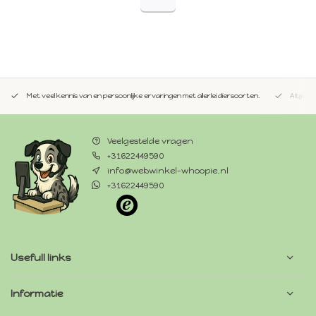
Met veel kennis van en persoonlijke ervaringen met allerlei diersoorten.
Altijd 
Veelgestelde vragen
+31622449590
info@webwinkel-whoopie.nl
+31622449590
Usefull links
Informatie