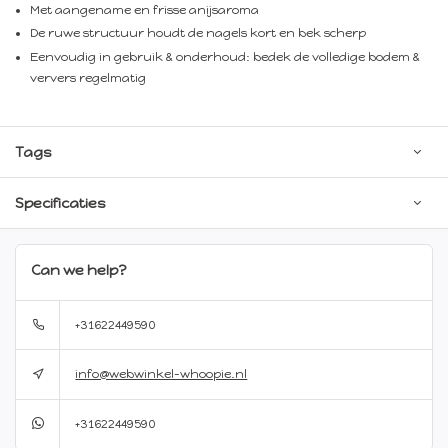
Met aangename en frisse anijsaroma
De ruwe structuur houdt de nagels kort en bek scherp
Eenvoudig in gebruik & onderhoud: bedek de volledige bodem &
ververs regelmatig
Tags
Specificaties
Can we help?
+31622449590
info@webwinkel-whoopie.nl
+31622449590