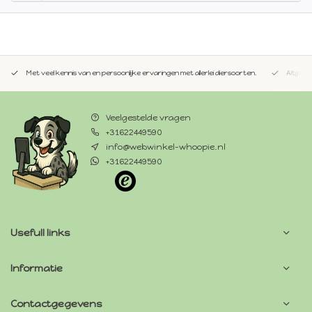
Met veel kennis van en persoonlijke ervaringen met allerlei diersoorten.
Altijd 
Veelgestelde vragen
+31622449590
info@webwinkel-whoopie.nl
+31622449590
Usefull links
Informatie
Contactgegevens