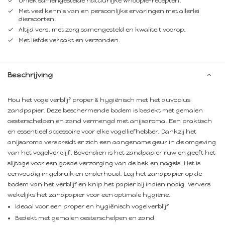
Uniek samengestelde natuurlijke Whoopie-recepten.
Met veel kennis van en persoonlijke ervaringen met allerlei
diersoorten.
Altijd vers, met zorg samengesteld en kwaliteit voorop.
Met liefde verpakt en verzonden.
Beschrijving
Hou het vogelverblijf proper & hygiënisch met het duvoplus
zandpapier. Deze beschermende bodem is bedekt met gemalen
oesterschelpen en zand vermengd met anijsaroma. Een praktisch
en essentieel accessoire voor elke vogelliefhebber. Dankzij het
anijsaroma verspreidt er zich een aangename geur in de omgeving
van het vogelverblijf. Bovendien is het zandpapier ruw en geeft het
slijtage voor een goede verzorging van de bek en nagels. Het is
eenvoudig in gebruik en onderhoud. Leg het zandpapier op de
bodem van het verblijf en knip het papier bij indien nodig. Ververs
wekelijks het zandpapier voor een optimale hygiëne.
Ideaal voor een proper en hygiënisch vogelverblijf
Bedekt met gemalen oesterschelpen en zand