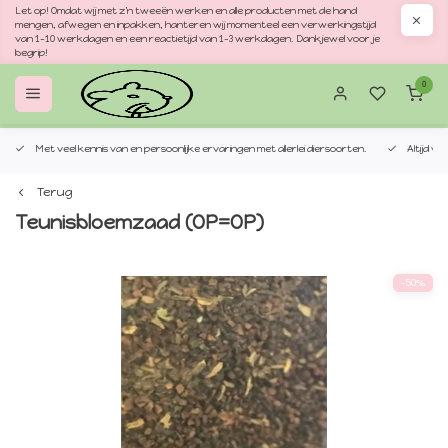
Let op! Omdat wij met z'n tweeën werken en alle producten met de hand
mengen, afwegen en inpakken, hanteren wij momenteel een verwerkingstijd
van 1–10 werkdagen en een reactietijd van 1–3 werkdagen. Dankjewel voor je
begrip!
0
Met veel kennis van en persoonlijke ervaringen met allerlei diersoorten.
Altijd v
Terug
Teunisbloemzaad (OP=OP)
-50%