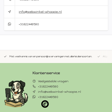
info@webwinkel-whoopie.nl
+31622449590
Met veel kennis van en persoonlijke ervaringen met allerlei diersoorten.
Altijd 
Klantenservice
Veelgestelde vragen
+31622449590
info@webwinkel-whoopie.nl
+31622449590