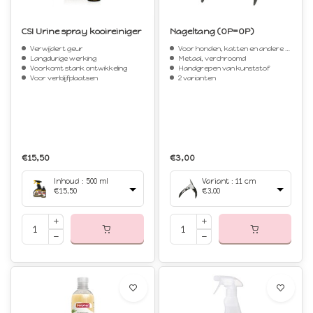
CSI Urine spray kooireiniger
Nageltang (OP=OP)
Verwijdert geur
Voor honden, katten en andere kleindieren
Langdurige werking
Metaal, verchroomd
Voorkomt stank ontwikkeling
Handgrepen van kunststof
Voor verblijfplaatsen
2 varianten
€15,50
€3,00
Inhoud : 500 ml
Variant : 11 cm
€15,50
€3,00