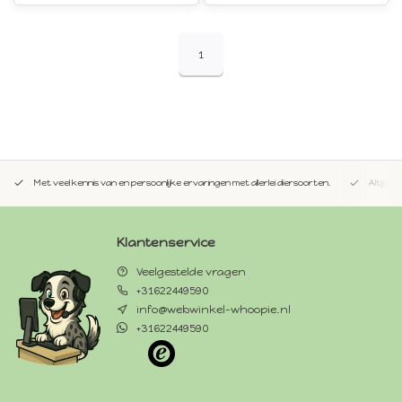
1
Met veel kennis van en persoonlijke ervaringen met allerlei diersoorten.
Altijd 
Klantenservice
Veelgestelde vragen
+31622449590
info@webwinkel-whoopie.nl
+31622449590