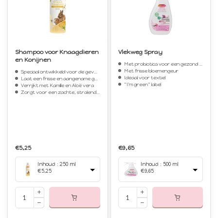
Shampoo voor Knaagdieren
Vlekweg Spray
en Konijnen
Met probiotica voor een gezond microbioom
Met frisse bloemengeur
Speciaal ontwikkeld voor de gevoelige huid
Ideaal voor textiel
Laat een frisse en aangename geur na
"I'm green" label
Verrijkt met Kamille en Aloë vera
Zorgt voor een zachte, stralende vacht
€5,25
€9,65
Inhoud : 250 ml
Inhoud : 500 ml
€5,25
€9,65