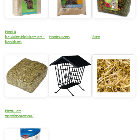
Hooi &
kruidenblokken en -
Hooiruiven
Stro
brokken
Nest- en
speelmateriaal