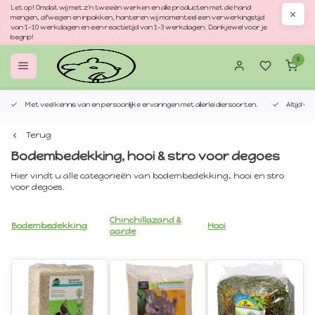
Let op! Omdat wij met z'n tweeën werken en alle producten met de hand
mengen, afwegen en inpakken, hanteren wij momenteel een verwerkingstijd
van 1–10 werkdagen en een reactietijd van 1–3 werkdagen. Dankjewel voor je
begrip!
0
Met veel kennis van en persoonlijke ervaringen met allerlei diersoorten.
Altijd v
Terug
Bodembedekking, hooi & stro voor degoes
Hier vindt u alle categorieën van bodembedekking, hooi en stro
voor degoes.
Chinchillazand &
Bodembedekking
Hooi
aarde