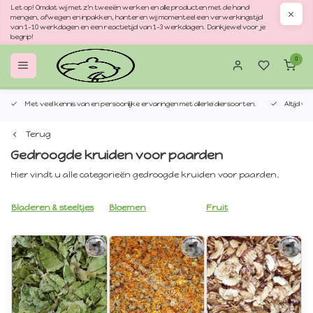
Let op! Omdat wij met z'n tweeën werken en alle producten met de hand
mengen, afwegen en inpakken, hanteren wij momenteel een verwerkingstijd
van 1–10 werkdagen en een reactietijd van 1–3 werkdagen. Dankjewel voor je
begrip!
0
Met veel kennis van en persoonlijke ervaringen met allerlei diersoorten.
Altijd v
Terug
Gedroogde kruiden voor paarden
Hier vindt u alle categorieën gedroogde kruiden voor paarden.
Bladeren & steeltjes
Bloemen
Fruit