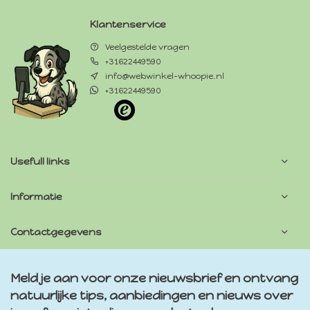
Klantenservice
Veelgestelde vragen
+31622449590
info@webwinkel-whoopie.nl
+31622449590
Usefull links
Informatie
Contactgegevens
Meld je aan voor onze nieuwsbrief en ontvang
natuurlijke tips, aanbiedingen en nieuws over