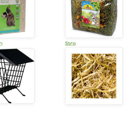
n
Stro