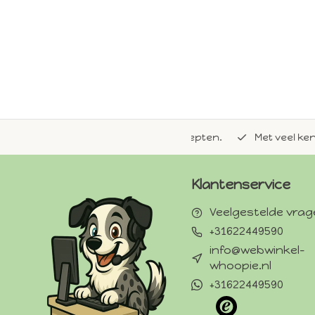
de natuurlijke Whoopie-recepten.
Met veel kennis van 
Klantenservice
Veelgestelde vra
+31622449590
info@webwinkel-
whoopie.nl
+31622449590