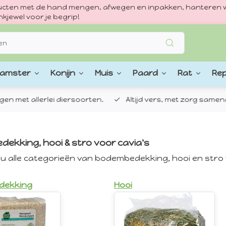
oducten met de hand mengen, afwegen en inpakken, hanteren w
kjewel voor je begrip!
amster
Konijn
Muis
Paard
Rat
Rep
 allerlei diersoorten.
Altijd vers, met zorg samengestel
ekking, hooi & stro voor cavia's
t u alle categorieën van bodembedekking, hooi en stro 
dekking
Hooi