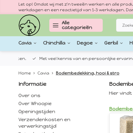
Let op! Omdat wij met z'n tweeën werken en alle pr
werkdagen en een reactietijd van 1–3 werkdagen. Dan
Alle
categorieën
Cavia
Chinchilla
Degoe
Gerbil
H
epten.
Met veel kennis van en persoonlijke ervaringen met
Home
Cavia
Bodembedekking, hooi & stro
Informatie
Bodembed
Hier vind
Over ons
Over Whoopie
Bodembe
Openingstijden
Verzendenkosten en
verwerkingstijd