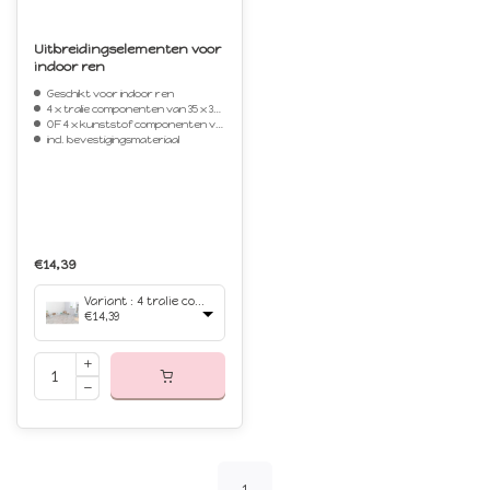
Uitbreidingselementen voor
indoor ren
Geschikt voor indoor ren
4 x tralie componenten van 35 x 35 cm
OF 4 x kunststof componenten van 35 x 35 cm
incl. bevestigingsmateriaal
€14,39
Variant : 4 tralie componenten
€14,39
1