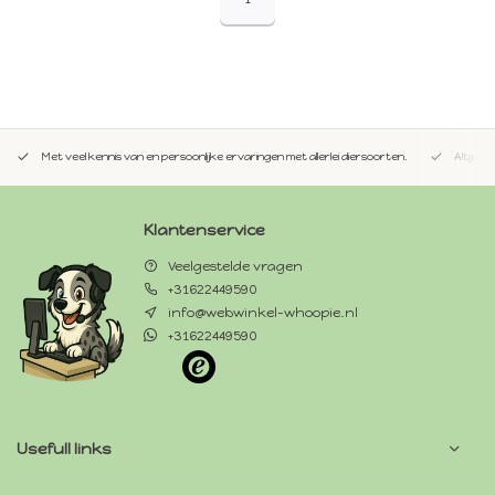
Met veel kennis van en persoonlijke ervaringen met allerlei diersoorten.
Altijd 
Klantenservice
Veelgestelde vragen
+31622449590
info@webwinkel-whoopie.nl
+31622449590
Usefull links