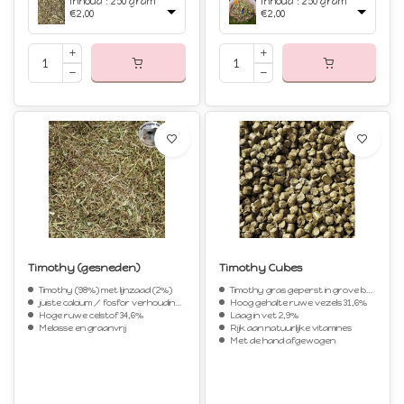
Inhoud : 250 gram
Inhoud : 250 gram
€2,00
€2,00
Timothy (gesneden)
Timothy Cubes
Timothy (98%) met lijnzaad (2%)
Timothy gras geperst in grove brokken
juiste calcium / fosfor verhouding van 2 : 1
Hoog gehalte ruwe vezels 31,6%
Hoge ruwe celstof 34,6%
Laag in vet 2,9%
Melasse en graanvrij
Rijk aan natuurlijke vitamines
Met de hand afgewogen