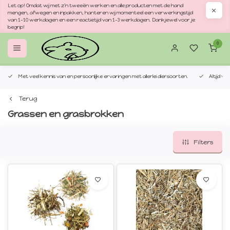
Let op! Omdat wij met z'n tweeën werken en alle producten met de hand
mengen, afwegen en inpakken, hanteren wij momenteel een verwerkingstijd
van 1–10 werkdagen en een reactietijd van 1–3 werkdagen. Dankjewel voor je
begrip!
0
Met veel kennis van en persoonlijke ervaringen met allerlei diersoorten.
Altijd v
Terug
Grassen en grasbrokken
Filters