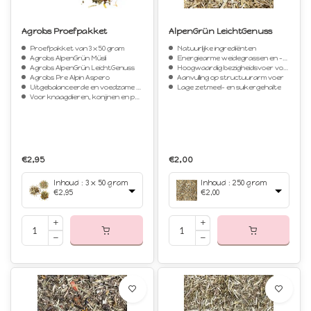
Agrobs Proefpakket
AlpenGrün LeichtGenuss
Proefpakket van 3 x 50 gram
Natuurlijke ingrediënten
Agrobs AlpenGrün Müsli
Energiearme weidegrassen en -kruiden
Agrobs AlpenGrün LeichtGenuss
Hoogwaardig bezigheidsvoer voor tussendoor
Agrobs Pre Alpin Aspero
Aanvulling op structuurarm voer
Uitgebalanceerde en voedzame voeding
Lage zetmeel- en suikergehalte
Voor knaagdieren, konijnen en paarden
€2,95
€2,00
Inhoud : 3 x 50 gram
Inhoud : 250 gram
€2,95
€2,00