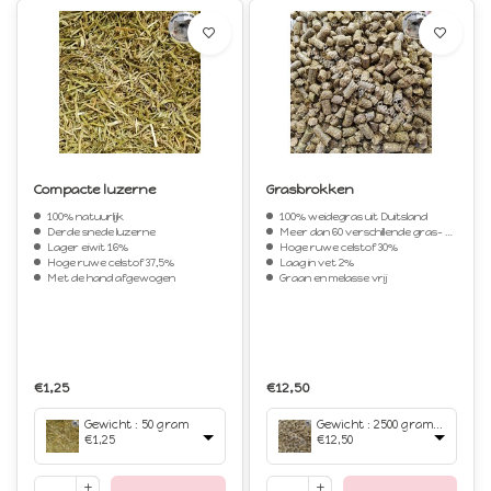
Compacte luzerne
Grasbrokken
100% natuurlijk
100% weidegras uit Duitsland
Derde snede luzerne
Meer dan 60 verschillende gras- en kruidensoorten
Lager eiwit 16%
Hoge ruwe celstof 30%
Hoge ruwe celstof 37,5%
Laag in vet 2%
Met de hand afgewogen
Graan en melasse vrij
€1,25
€12,50
Gewicht : 50 gram
Gewicht : 2500 gram (2.5 kilo)
€1,25
€12,50