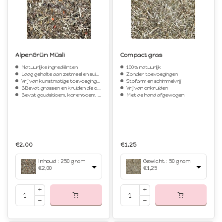
AlpenGrün Müsli
Compact gras
Natuurlijke ingrediënten
100% natuurlijk
Laag gehalte aan zetmeel en suiker
Zonder toevoegingen
Vrij van kunstmatige toevoegingen, granen, zemelen, en melasse
Stofarm en schimmelvrij
BBevat grassen en kruiden die optimaal zijn geoogst en gedroogd
Vrij van onkruiden
Bevat goudsbloem, korenbloem, frambozen- en braambesbladeren
Met de hand afgewogen
€2,00
€1,25
Inhoud : 250 gram
Gewicht : 50 gram
€2,00
€1,25