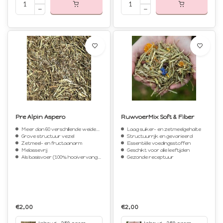
Pre Alpin Aspero
RuwvoerMix Soft & Fiber
Meer dan 60 verschillende weidekruiden en -grassen
Laag suiker- en zetmeelgehalte
Grove structuur vezel
Structuurrijk en gevarieerd
Zetmeel- en fructaanarm
Essentiële voedingsstoffen
Melassevrij
Geschikt voor alle leeftijden
Als basisvoer (100% hooivervanger)
Gezonde receptuur
€2,00
€2,00