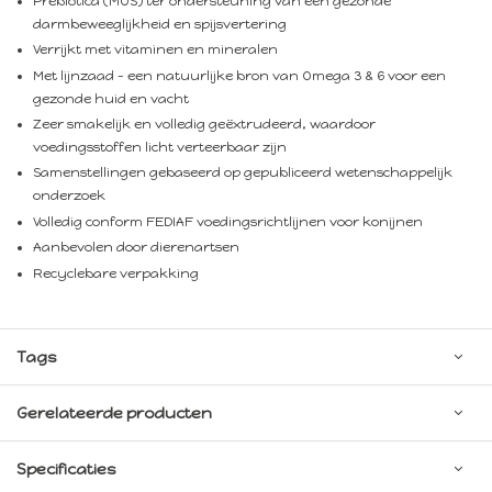
Prebiotica (MOS) ter ondersteuning van een gezonde
darmbeweeglijkheid en spijsvertering
Verrijkt met vitaminen en mineralen
Met lijnzaad – een natuurlijke bron van Omega 3 & 6 voor een
gezonde huid en vacht
Zeer smakelijk en volledig geëxtrudeerd, waardoor
voedingsstoffen licht verteerbaar zijn
Samenstellingen gebaseerd op gepubliceerd wetenschappelijk
onderzoek
Volledig conform FEDIAF voedingsrichtlijnen voor konijnen
Aanbevolen door dierenartsen
Recyclebare verpakking
Tags
Gerelateerde producten
Specificaties