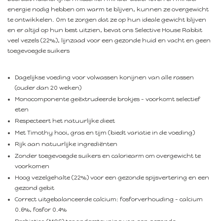
energie nodig hebben om warm te blijven, kunnen ze overgewicht
te ontwikkelen. Om te zorgen dat ze op hun ideale gewicht blijven
en er altijd op hun best uitzien, bevat ons Selective House Rabbit
veel vezels (22%), lijnzaad voor een gezonde huid en vacht en geen
toegevoegde suikers
Dagelijkse voeding voor volwassen konijnen van alle rassen
(ouder dan 20 weken)
Monocomponente geëxtrudeerde brokjes – voorkomt selectief
eten
Respecteert het natuurlijke dieet
Met Timothy hooi, gras en tijm (biedt variatie in de voeding)
Rijk aan natuurlijke ingrediënten
Zonder toegevoegde suikers en caloriearm om overgewicht te
voorkomen
Hoog vezelgehalte (22%) voor een gezonde spijsvertering en een
gezond gebit
Correct uitgebalanceerde calcium: fosforverhouding – calcium
0.6%, fosfor 0.4%