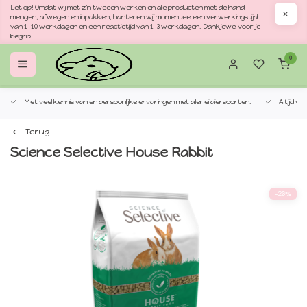
Let op! Omdat wij met z'n tweeën werken en alle producten met de hand
mengen, afwegen en inpakken, hanteren wij momenteel een verwerkingstijd
van 1–10 werkdagen en een reactietijd van 1–3 werkdagen. Dankjewel voor je
begrip!
0
Met veel kennis van en persoonlijke ervaringen met allerlei diersoorten.
Altijd v
Terug
Science Selective House Rabbit
-26%