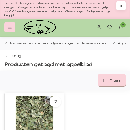
Let op! Omdat wij met z'n tweeën werken en alle producten met de hand
mengen, afwegen en inpakken, hanteren wij momenteel een verwerkingstijd
van 1–10 werkdagen en een reactietijd van 1–3 werkdagen. Dankjewel voor je
begrip!
0
Met veel kennis van en persoonlijke ervaringen met allerlei diersoorten.
Altijd v
Terug
Producten getagd met appelblad
Filters