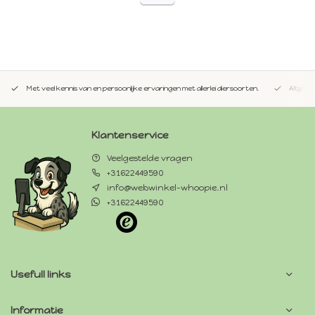
Met veel kennis van en persoonlijke ervaringen met allerlei diersoorten.
Altijd 
Klantenservice
Veelgestelde vragen
+31622449590
info@webwinkel-whoopie.nl
+31622449590
Usefull links
Informatie