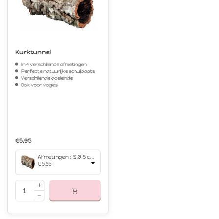
Kurktunnel
In 4 verschillende afmetingen
Perfecte natuurlijke schuilplaats
Verschillende doeleinde
Ook voor vogels
€5,95
Afmetingen : S Ø 5 cm / 20 - 30 cm
€5,95