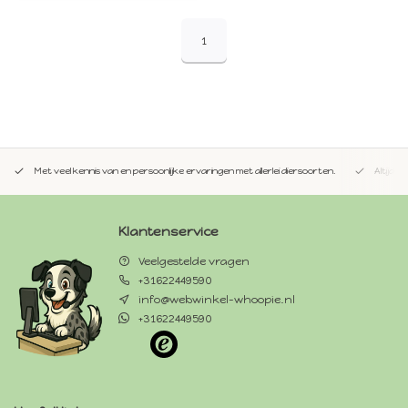
1
Met veel kennis van en persoonlijke ervaringen met allerlei diersoorten.
Altijd 
Klantenservice
Veelgestelde vragen
+31622449590
info@webwinkel-whoopie.nl
+31622449590