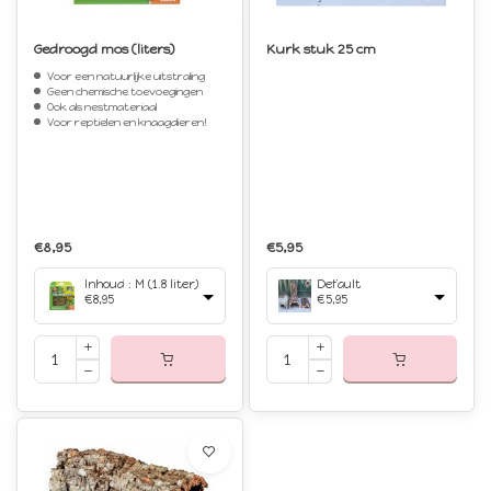
Gedroogd mos (liters)
Kurk stuk 25 cm
Voor een natuurlijke uitstraling
Geen chemische toevoegingen
Ook als nestmateriaal
Voor reptielen en knaagdieren!
€8,95
€5,95
Inhoud : M (1.8 liter)
Default
€8,95
€5,95