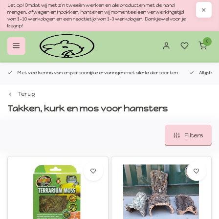
Let op! Omdat wij met z'n tweeën werken en alle producten met de hand
mengen, afwegen en inpakken, hanteren wij momenteel een verwerkingstijd
van 1–10 werkdagen en een reactietijd van 1–3 werkdagen. Dankjewel voor je
begrip!
0
Met veel kennis van en persoonlijke ervaringen met allerlei diersoorten.
Altijd v
Terug
Takken, kurk en mos voor hamsters
Filters