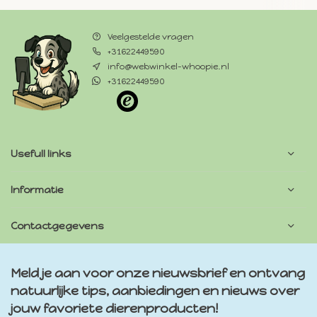
Veelgestelde vragen
+31622449590
info@webwinkel-whoopie.nl
+31622449590
Usefull links
Informatie
Contactgegevens
Meld je aan voor onze nieuwsbrief en ontvang
natuurlijke tips, aanbiedingen en nieuws over
jouw favoriete dierenproducten!