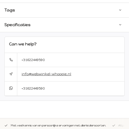
Tags
Specificaties
Can we help?
+31622449590
info@webwinkel-whoopie.nl
+31622449590
Met veel kennis van en persoonlijke ervaringen met allerlei diersoorten.
Altijd 