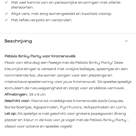
Met veel kennis van en persoonlijke ervaringen met allerlei
diersoorten.
Altijd vers, met zorg samengesteld en kwaliteit voorop.
Met liefde verpakt en verzonden.
Beschrijving
Petlala Binky Party voor Kromsnavels
Maak van elke dag een feestje met de Petlala Binky Party! Deze
kleurrijke slinger is versierd met vrolijke belletjes, speentjes en een
rammelende bal, die samen zorgen voor een plezierige en
interactieve speelervaring voor jouw kromsnavel. Dit speelse speeltje
stimuleert de nieuwsgierigheid en zorgt voor eindeloos vermaak.
Afmetingen:
39 x 9 cm
Geschikt voor:
Kleine tot middelgrote kromsnavels zoals Caiques,
Bonte Boertjes, Agaporniden, Pyrrhura's, Valkparkieten en Lori's.
Let op:
Dit speeltje is niet geschikt voor grotere papegaaien.Breng
plezier en kleur in de kooi van je vogel met de Petlala Binky Party –
ideaal voor actieve en speelse vogels!